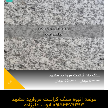
سنگ پله گرانیت مروارید مشهد
500,000
تومان
550,000
تومان
عرضه انبوه سنگ گرانیت مروارید مشهد
09154476393 ایوب علیزاده