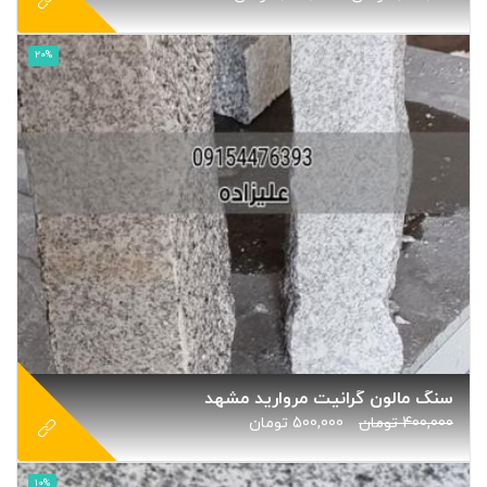
20%
سنگ مالون گرانیت مروارید مشهد
400,000
تومان
500,000
تومان
10%