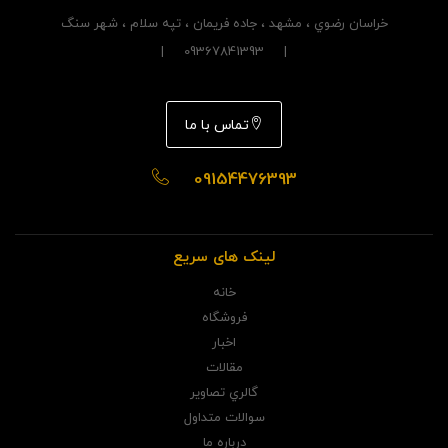
خراسان رضوي ، مشهد ، جاده فريمان ، تپه سلام ، شهر سنگ
| 09367841393 |
تماس با ما
09154476393
لینک های سریع
خانه
فروشگاه
اخبار
مقالات
گالري تصاوير
سوالات متداول
درباره ما