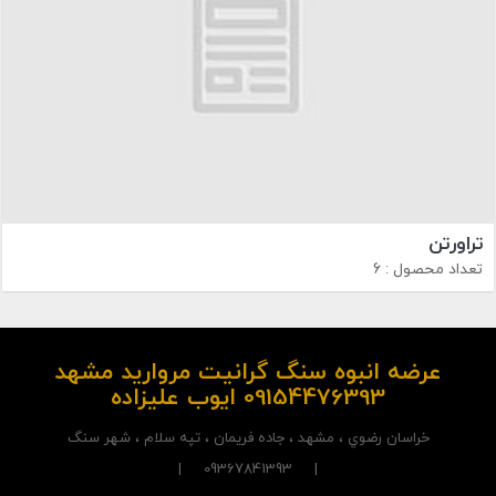
تراورتن
تعداد محصول : 6
عرضه انبوه سنگ گرانیت مروارید مشهد
09154476393 ایوب علیزاده
خراسان رضوي ، مشهد ، جاده فريمان ، تپه سلام ، شهر سنگ
| 09367841393 |