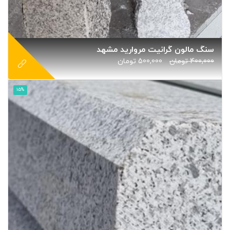
سنگ مالون گرانیت مروارید مشهد
400,000
تومان
500,000
تومان
15%