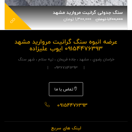
سنگ جدولی گرانیت مروارید مشهد
1,200,000
تومان
1,300,000
تومان
عرضه انبوه سنگ گرانیت مروارید مشهد
09154476393 ایوب علیزاده
خراسان رضوي ، مشهد ، جاده فريمان ، تپه سلام ، شهر سنگ
| 09367841393 |
تماس با ما
09154476393
لینک های سریع