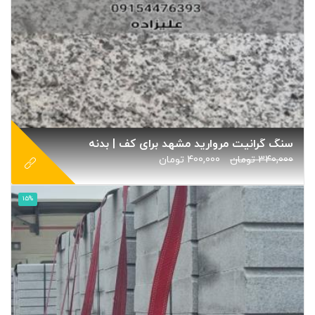
سنگ گرانیت مروارید مشهد برای کف | بدنه
340,000
تومان
400,000
تومان
15%