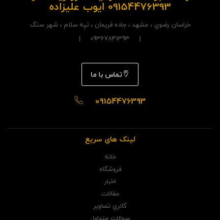
09154476393 ایوب علیزاده
خراسان رضوي ، مشهد ، جاده فريمان ، تپه سلام ، شهر سنگ
| 09367841393 |
تماس با ما
09154476393
لینک های سریع
خانه
فروشگاه
اخبار
مقالات
گالري تصاوير
سوالات متداول