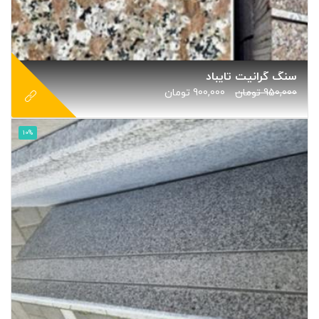
سنگ گرانیت تایباد
950,000
تومان
900,000
تومان
10%