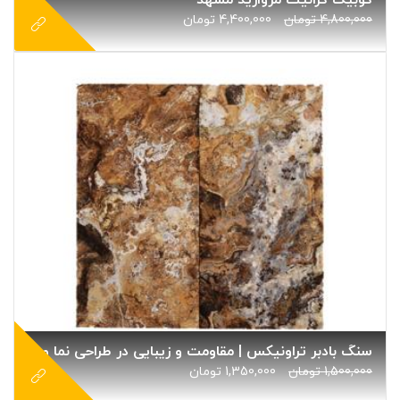
کوبیک گرانیت مروارید مشهد
4,800,000
تومان
4,400,000
تومان
سنگ بادبر تراونیکس | مقاومت و زیبایی در طراحی نما و محوطه
1,500,000
تومان
1,350,000
تومان