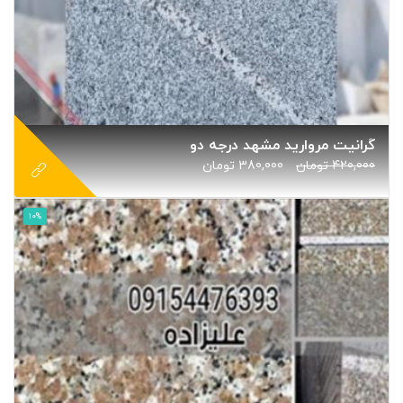
گرانیت مروارید مشهد درجه دو
420,000
تومان
380,000
تومان
10%