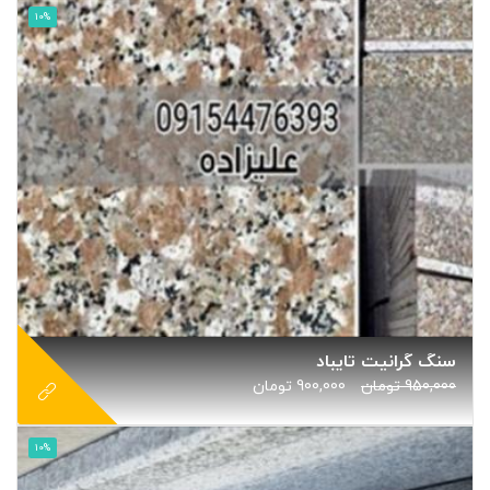
10%
سنگ گرانیت تایباد
950,000
تومان
900,000
تومان
10%