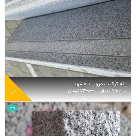
پله گرانیت مروارید مشهد
750,000
تومان
730,000
تومان
30%