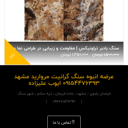
سنگ بادبر تراونیکس | مقاومت و زیبایی در طراحی نما و محوطه
1,500,000
تومان
1,350,000
تومان
عرضه انبوه سنگ گرانیت مروارید مشهد
09154476393 ایوب علیزاده
خراسان رضوي ، مشهد ، جاده فريمان ، تپه سلام ، شهر سنگ
| 09367841393 |
تماس با ما