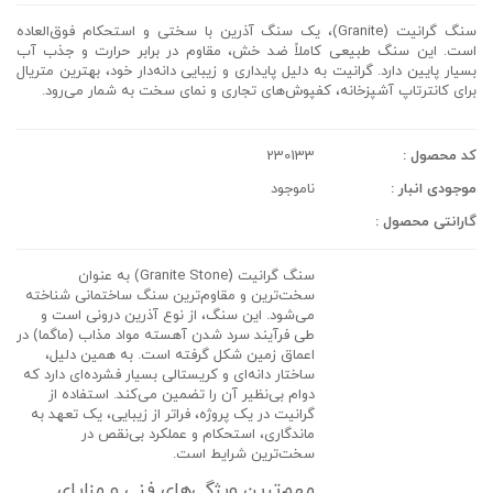
سنگ گرانیت (Granite)، یک سنگ آذرین با سختی و استحکام فوق‌العاده
است. این سنگ طبیعی کاملاً ضد خش، مقاوم در برابر حرارت و جذب آب
بسیار پایین دارد. گرانیت به دلیل پایداری و زیبایی دانه‌دار خود، بهترین متریال
برای کانترتاپ آشپزخانه، کفپوش‌های تجاری و نمای سخت به شمار می‌رود.
کد محصول :
230133
موجودی انبار :
ناموجود
گارانتی محصول :
سنگ گرانیت (Granite Stone)
به عنوان
سخت‌ترین و مقاوم‌ترین
سنگ ساختمانی شناخته
می‌شود. این سنگ، از نوع آذرین درونی است و
طی فرآیند سرد شدن آهسته مواد مذاب (ماگما) در
اعماق زمین شکل گرفته است. به همین دلیل،
ساختار دانه‌ای و کریستالی بسیار فشرده‌ای دارد که
دوام بی‌نظیر آن را تضمین می‌کند. استفاده از
گرانیت در یک پروژه، فراتر از زیبایی، یک تعهد به
ماندگاری، استحکام و عملکرد بی‌نقص
در
سخت‌ترین شرایط است.
مهم‌ترین ویژگی‌های فنی و مزایای