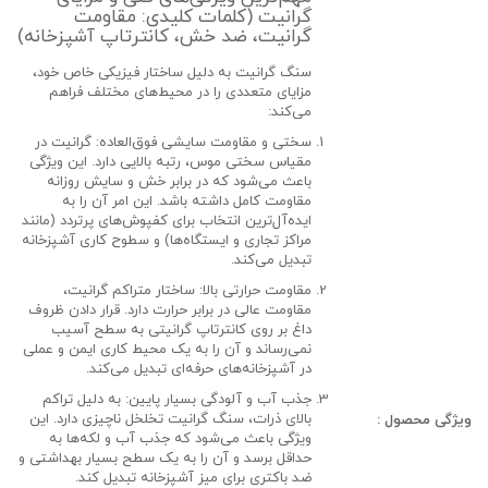
گرانیت (کلمات کلیدی: مقاومت
گرانیت، ضد خش، کانترتاپ آشپزخانه)
سنگ گرانیت به دلیل ساختار فیزیکی خاص خود،
مزایای متعددی را در محیط‌های مختلف فراهم
می‌کند:
سختی و مقاومت سایشی فوق‌العاده:
گرانیت در
مقیاس سختی موس، رتبه بالایی دارد. این ویژگی
باعث می‌شود که در برابر
خش و سایش روزانه
مقاومت کامل داشته باشد. این امر آن را به
ایده‌آل‌ترین انتخاب برای
کفپوش‌های پرتردد
(مانند
مراکز تجاری و ایستگاه‌ها) و
سطوح کاری آشپزخانه
تبدیل می‌کند.
مقاومت حرارتی بالا:
ساختار متراکم گرانیت،
مقاومت عالی در برابر حرارت دارد. قرار دادن ظروف
داغ بر روی
کانترتاپ گرانیتی
به سطح آسیب
نمی‌رساند و آن را به یک محیط کاری ایمن و عملی
در آشپزخانه‌های حرفه‌ای تبدیل می‌کند.
جذب آب و آلودگی بسیار پایین:
به دلیل تراکم
بالای ذرات،
سنگ گرانیت
تخلخل ناچیزی دارد. این
ویژگی محصول :
ویژگی باعث می‌شود که جذب آب و لکه‌ها به
حداقل برسد و آن را به یک سطح
بسیار بهداشتی و
ضد باکتری
برای
میز آشپزخانه
تبدیل کند.