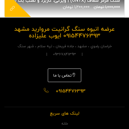
سنگ مرمر شفاف (ONYX) | ویژگی، کاربرد و نصب بک لایت (BACKLIT)
1,000,000
تومان
1,200,000
تومان
عرضه انبوه سنگ گرانیت مروارید مشهد
09154476393 ایوب علیزاده
خراسان رضوي ، مشهد ، جاده فريمان ، تپه سلام ، شهر سنگ
| 09367841393 |
تماس با ما
09154476393
لینک های سریع
خانه