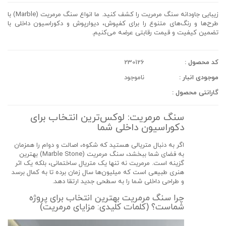
زیبایی جاودانه سنگ مرمریت را کشف کنید. ما انواع سنگ مرمریت (Marble) با
طرح‌ها و رنگ‌های متنوع را برای کفپوش، دیوارپوش و دکوراسیون داخلی با
تضمین کیفیت و قیمت رقابتی عرضه می‌کنیم.
کد محصول :
230126
موجودی انبار :
ناموجود
گارانتی محصول :
سنگ مرمریت: لوکس‌ترین انتخاب برای
دکوراسیون داخلی شما
اگر به دنبال متریالی هستید که
شکوه، اصالت و دوام
را همزمان
به فضای شما ببخشد،
سنگ مرمریت (Marble Stone)
بهترین
گزینه است. مرمریت نه تنها یک متریال ساختمانی، بلکه یک اثر
هنری طبیعی است که میلیون‌ها سال زمان برده تا به کمال برسد
و
طراحی داخلی
شما را به سطحی جدید ارتقا دهد.
چرا سنگ مرمریت بهترین انتخاب برای پروژه
شماست؟ (کلمات کلیدی: مزایای مرمریت)