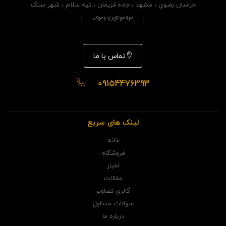
خراسان رضوي ، مشهد ، جاده فريمان ، تپه سلام ، شهر سنگ
| 09367841393 |
تماس با ما
09154476393
لینک های سریع
خانه
فروشگاه
اخبار
مقالات
گالري تصاوير
سوالات متداول
درباره ما