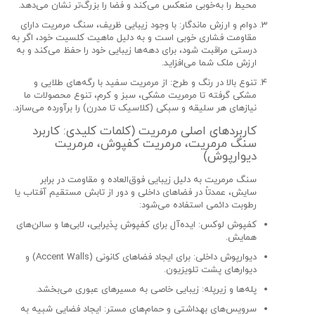
محیط را به‌خوبی منعکس می‌کند و فضا را بزرگ‌تر نشان می‌دهد.
دوام و ارزش ماندگار:
با وجود زیبایی ظریف،
سنگ مرمریت
دارای
مقاومت فشاری خوبی است و به دلیل ماهیت کلسیت خود، اگر به
درستی مراقبت شود، برای دهه‌ها زیبایی خود را حفظ می‌کند و به
ارزش ملک شما می‌افزاید.
تنوع بالا در رنگ و طرح:
از
مرمریت سفید
با رگه‌های طلایی و
مشکی گرفته تا
مرمریت مشکی
، سبز و کرم، تنوع محصولات ما
نیازهای هر سلیقه و سبکی (کلاسیک تا مدرن) را برآورده می‌سازد.
کاربردهای اصلی مرمریت (کلمات کلیدی: کاربرد
سنگ مرمریت، مرمریت کفپوش، مرمریت
دیوارپوش)
سنگ مرمریت
به دلیل زیبایی فوق‌العاده و مقاومت در برابر
سایش، عمدتاً در فضاهای داخلی و دور از تابش مستقیم آفتاب یا
رطوبت دائمی استفاده می‌شود:
کفپوش لوکس:
ایده‌آل برای
کفپوش پذیرایی
، لابی‌ها و سالن‌های
همایش.
دیوارپوش داخلی:
برای ایجاد فضاهای کانونی (Accent Walls) و
دیوارهای پشت تلویزیون.
پله‌ها و زیرپله:
زیبایی خاصی به مسیرهای عبوری می‌بخشد.
سرویس‌های بهداشتی و حمام‌های مستر:
ایجاد فضایی شبیه به