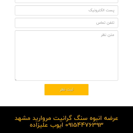
عرضه انبوه سنگ گرانیت مروارید مشهد
09154476393 ایوب علیزاده