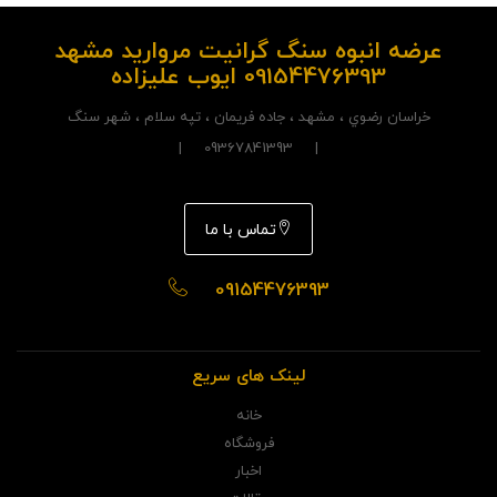
عرضه انبوه سنگ گرانیت مروارید مشهد
09154476393 ایوب علیزاده
خراسان رضوي ، مشهد ، جاده فريمان ، تپه سلام ، شهر سنگ
| 09367841393 |
تماس با ما
09154476393
لینک های سریع
خانه
فروشگاه
اخبار