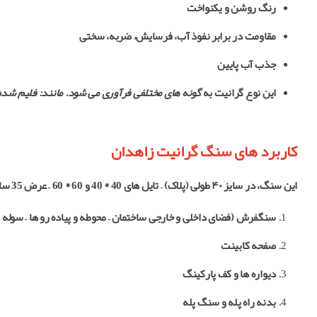
رنگ روشن و یکنواخت
مقاومت در برابر نفوذ آب، فرسایش، ضربه، سختی
جذب آب پایین
این نوع گرانیت به
گونه های مختلفی فرآوری می شود. مانند: فلیم شده
کاربرد های سنگ گرانیت زاهدان
این سنگ، در سایز ۴۰ طولی (پلاک) – تایل های 40 * 40 و 60 * 60 – عرض 35 سانت (پله) با ضخامت های 2 تا 3 سانت بریده و عرضه می گردد.
سنگفرش (فضای داخلی و خارجی ساختمان – محوطه و پیاده رو ها – سوله
صفحه کابینت
دیواره ها و کف پارکینگ
بدنه راه پله و سنگ پله