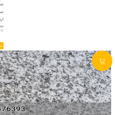
تعد
تعد
آرا
لطف
سن