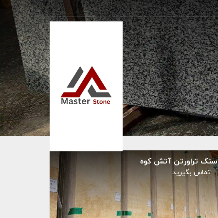
سنگ تراورتن آتش کوه
تماس بگيريد