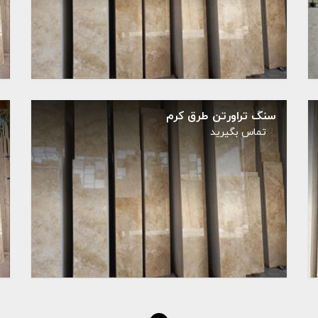
سنگ تراورتن طرق کرم
تماس بگيريد