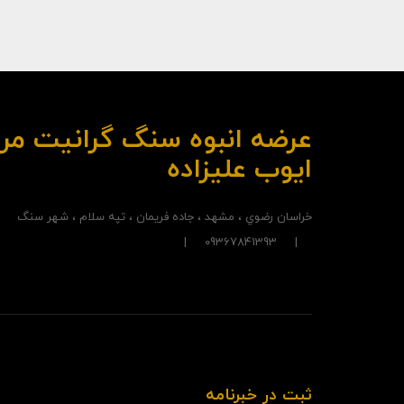
ایوب علیزاده
خراسان رضوي ، مشهد ، جاده فريمان ، تپه سلام ، شهر سنگ
| 09367841393 |
ثبت در خبرنامه