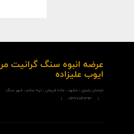
ایوب علیزاده
خراسان رضوي ، مشهد ، جاده فريمان ، تپه سلام ، شهر سنگ
| 09367841393 |