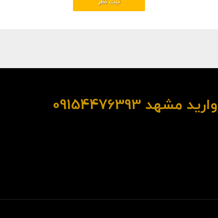
عرضه انبوه سنگ گرانیت مروارید مشهد 09154476393