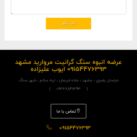
عرضه انبوه سنگ گرانیت مروارید مشهد
09154476393 ایوب علیزاده
خراسان رضوي ، مشهد ، جاده فريمان ، تپه سلام ، شهر سنگ
| 09367841393 |
تماس با ما
09154476393