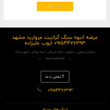
عرضه انبوه سنگ گرانیت مروارید مشهد
09154476393 ایوب علیزاده
خراسان رضوي ، مشهد ، جاده فريمان ، تپه سلام ، شهر سنگ
| 09367841393 |
تماس با ما
09154476393
لینک های سریع