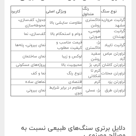
رنگ
نوع سنگ
ویژگی اصلی
کاربرد
متداول
گرانیت مروارید
خاکستری
جدول، کف‌سازی،
مقاومت سایشی بالا
مشهد
روشن
محوطه‌سازی
گرانیت
طوسی،
دوام و استحکام بالا
کف‌سازی، نما
نهبندان
صورتی
بژ،
قیمت مناسب و
گرانیت تایباد
نمای بیرونی، پله‌ها
خاکستری
کیفیت مطلوب
تراورتن عباس
سفید
لوکس و زیبا
نمای ساختمان
آباد
روشن
تراورتن کاشان
کرم، بژ
محبوبیت بالا
پروژه‌های مسکونی
کرم تا
تراورتن محلات
تنوع رنگ
نما و کف
شکلاتی
تراورتن یزد
کرم
اقتصادی
نماهای ساده
مقاوم در برابر شرایط
تراورتن طرق
بژ، عسلی
نمای بیرونی
جوی
دلایل برتری سنگ‌های طبیعی نسبت به
مصالح مصنوعی