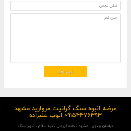
عرضه انبوه سنگ گرانیت مروارید مشهد
09154476393 ایوب علیزاده
خراسان رضوي ، مشهد ، جاده فريمان ، تپه سلام ، شهر سنگ