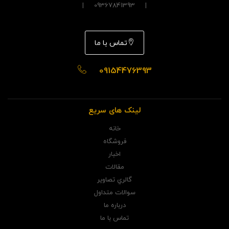
| 09367841393 |
تماس با ما
09154476393
لینک های سریع
خانه
فروشگاه
اخبار
مقالات
گالري تصاوير
سوالات متداول
درباره ما
تماس با ما