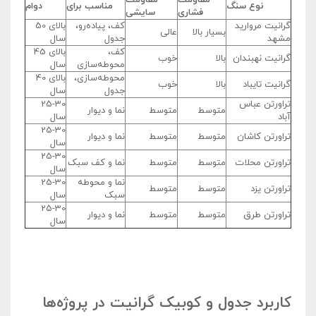
مقاومت
مقاومت
نوع سنگ
مناسب برای
دوام
فشاری
سایشی
گرانیت مروارید
کف، پیاده‌رو،
بالای 50
بسیار بالا
عالی
مشهد
جدول
سال
کف،
بالای 45
گرانیت نهبندان
بالا
خوب
محوطه‌سازی
سال
محوطه‌سازی،
بالای 40
گرانیت تایباد
بالا
خوب
جدول
سال
تراورتن عباس
25-30
متوسط
متوسط
نما و دیوار
آباد
سال
25-30
تراورتن کاشان
متوسط
متوسط
نما و دیوار
سال
25-30
تراورتن محلات
متوسط
متوسط
نما و کف سبک
سال
نما و محوطه
25-30
تراورتن یزد
متوسط
متوسط
سبک
سال
25-30
تراورتن طرق
متوسط
متوسط
نما و دیوار
سال
کاربرد جدول و کوبیک گرانیت در پروژه‌ها