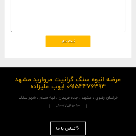
عرضه انبوه سنگ گرانیت مروارید مشهد
09154476393 ایوب علیزاده
خراسان رضوي ، مشهد ، جاده فريمان ، تپه سلام ، شهر سنگ
| 09367841393 |
تماس با ما