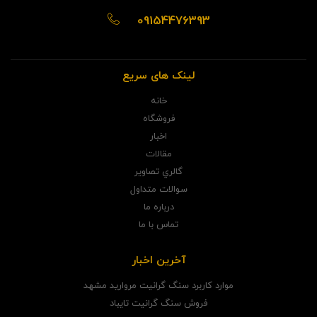
09154476393
لینک های سریع
خانه
فروشگاه
اخبار
مقالات
گالري تصاوير
سوالات متداول
درباره ما
تماس با ما
آخرین اخبار
موارد کاربرد سنگ گرانیت مروارید مشهد
فروش سنگ گرانیت تایباد